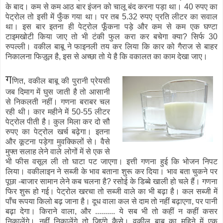
के बाद। कम से कम आठ बार इंजन को चालू बंद करना पड़ा था। 40 रुपए का
पेट्रोल तो इसी में फुँक गया था। पर तब 5.32 रुपए प्रति लीटर का सवाल
था। इस बार इतना ही पेट्रोल फूँकना पड़े और कम से कम एक घण्टा
टाइमखोटी किया जाए तो भी टंकी फुल करा कर बचेगा क्या? सिर्फ 30
रुपल्ली। वकील बाबू ने फाइनली तय कर लिया कि कार को गैराज से बाहर
निकालना फिज़ूल है, इस से अच्छा तो ये है कि वकालत का काम देखा जाए।
ग
णित, वकील बाबू की पुरानी प्रेयसी
जब दिमाग में घुस जाती है तो आसानी
से निकलती नहीं। गणना बराबर चल
रही थी। कार महीने में 50-55 लीटर
पेट्रोल पीती है। कुल मिला कर दो सौ
रुपए का पेट्रोल खर्च बढ़ेगा। इतना
और कूटना पड़ेगा मुवक्किलों से। वैसे
मुफ्त सलाह लेने वाले लोगों में से एक से
भी फीस वसूल ली तो घाटा पट जाएगा। इत्ती गणना हुई कि भोजन निपट
लिया। वकीलाइन ने सब्जी के भाव बताना शुरू कर दिया। भाव बता चुकने पर
पूछा -बाजार सामान लेने कब चलना है? रसोई के डिब्बे खाली हो चले हैं। गणना
फिर शुरू हो गई। पेट्रोल खरचा तो सब्जी वाले का भी बढ़ा है। कल सब्जी में
पाँच रूपया किलो बढ़ जाना है। दूध वाला कल से दाम तो नहीं बढ़ाएगा, पर पानी
बढ़ा देगा। किराने वाला, और .......... ये सब भी तो कहीं न कहीं कसर
निकालेंगे। नहीं निकालेंगे तो जिएंगे कैसे। वकील बाबू का महिने में एक