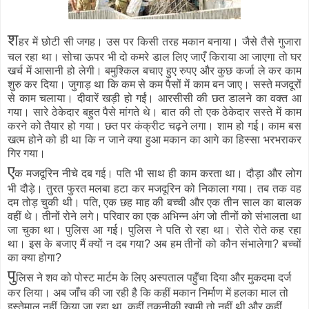
श
हर में छोटी सी जगह। उस पर किसी तरह मकान बनाया। जैसे तैसे गुजारा
चल रहा था। सोचा ऊपर भी दो कमरे डाल लिए जाएँ किराया आ जाएगा तो घर
खर्च में आसानी हो लेगी। बमुश्किल बचाए हुए रुपए और कुछ कर्जा ले कर काम
शुरु कर दिया। जुगाड़ था कि कम से कम पैसों में काम बन जाए। सस्ते मजदूरों
से काम चलाया। दीवारें खड़ी हो गईं। आरसीसी की छत डालने का वक्त आ
गया। सारे ठेकेदार बहुत पैसे मांगते थे। बात की तो एक ठेकेदार सस्ते में काम
करने को तैयार हो गया। छत पर कंक्रीट चढ़ने लगा। शाम हो गई। काम बस
खत्म होने को ही था कि न जाने क्या हुआ मकान का आगे का हिस्सा भरभराकर
गिर गया।
ए
क मजदूरिन नीचे दब गई। पति भी साथ ही काम करता था। दौड़ा और लोग
भी दौड़े। तुरत फुरत मलबा हटा कर मजदूरिन को निकाला गया। तब तक वह
दम तोड़ चुकी थी। पति, एक छह माह की बच्ची और एक तीन साल का बालक
वहीं थे। तीनों रोने लगे। परिवार का एक अभिन्न अंग जो तीनों को संभालता था
जा चुका था। पुलिस आ गई। पुलिस ने पति रो रहा था। रोते रोते कह रहा
था। इस के बजाए मैं क्यों न दब गया? अब हम तीनों को कौन संभालेगा? बच्चों
का क्या होगा?
पु
लिस ने शव को पोस्ट मार्टम के लिए अस्पताल पहुँचा दिया और मुकदमा दर्ज
कर लिया। अब जाँच की जा रही है कि कहीं मकान निर्माण में हलका माल तो
इस्तेमाल नहीं किया जा रहा था, कहीं तकनीकी खामी तो नहीं थी और कहीं